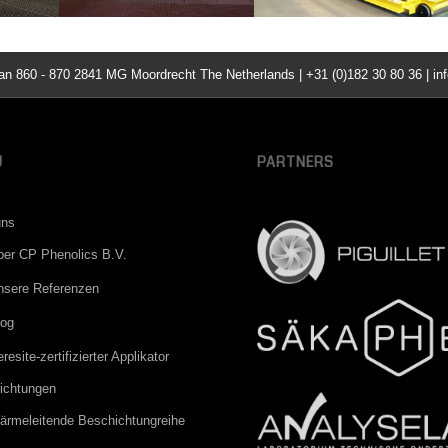
860 - 870 2841 MG Moordrecht The Netherlands | +31 (0)182 30 80 36 | inf
U
PARTNERS
uns
ber CP Phenolics B.V.
nsere Referenzen
log
resite-zertifizierter Applikator
ichtungen
ärmeleitende Beschichtungreihe