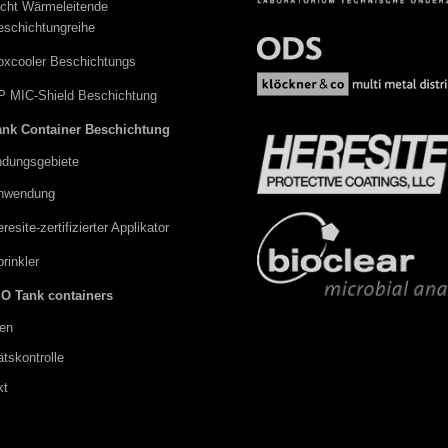
icht Wärmeleitende
eschichtungreihe
oxcooler Beschichtungs
P MIC-Shield Beschichtung
ank Container Beschichtung
dungsgebiete
nwendung
resite-zertifizierter Applikator
rinkler
SO Tank containers
len
ätskontrolle
kt