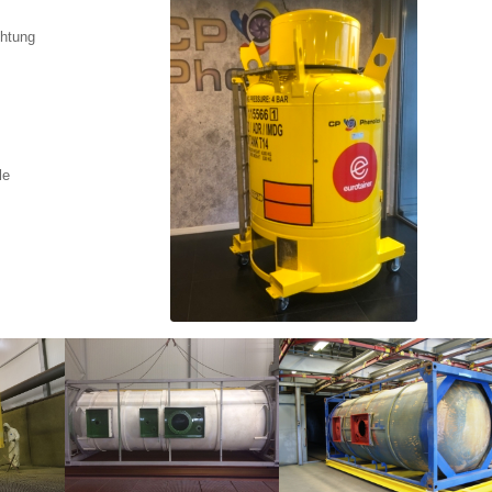
chtung
e
le