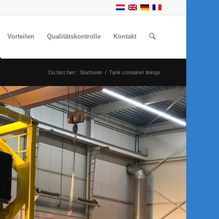
Vorteilen
Qualitätskontrolle
Kontakt
Du bist hier:
Startseite
/
Tank container linings