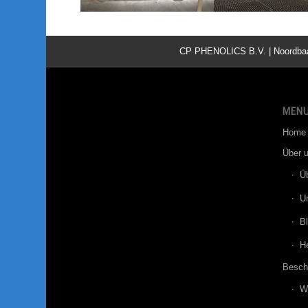
CP PHENOLICS B.V. | Noordbaan 
MEN
Home
Über 
Ü
U
B
He
Besch
W