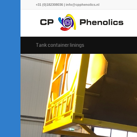
+31 (0)182308036 | info@cpphenolics.nl
Tank container linings