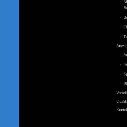
N
B
B
C
T
Anwen
A
He
Sp
I
Vortei
Qualit
Konta