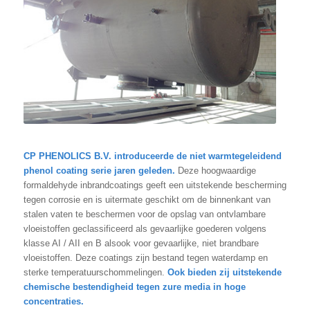
CP PHENOLICS B.V. introduceerde de niet warmtegeleidend
phenol coating serie jaren geleden.
Deze hoogwaardige
formaldehyde inbrandcoatings geeft een uitstekende bescherming
tegen corrosie en is uitermate geschikt om de binnenkant van
stalen vaten te beschermen voor de opslag van ontvlambare
vloeistoffen geclassificeerd als gevaarlijke goederen volgens
klasse AI / AII en B alsook voor gevaarlijke, niet brandbare
vloeistoffen. Deze coatings zijn bestand tegen waterdamp en
sterke temperatuurschommelingen.
Ook bieden zij uitstekende
chemische bestendigheid tegen zure media in hoge
concentraties.