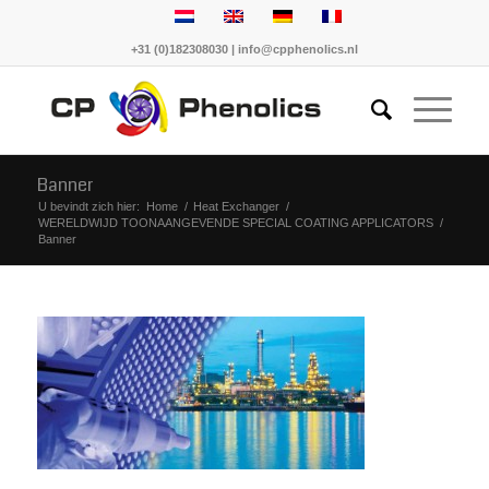
+31 (0)182308030 | info@cpphenolics.nl
Banner
U bevindt zich hier:
Home
/
Heat Exchanger
/
WERELDWIJD TOONAANGEVENDE SPECIAL COATING APPLICATORS
/
Banner